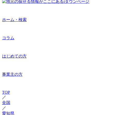
ホーム・検索
コラム
はじめての方
事業主の方
TOP
／
全国
／
愛知県