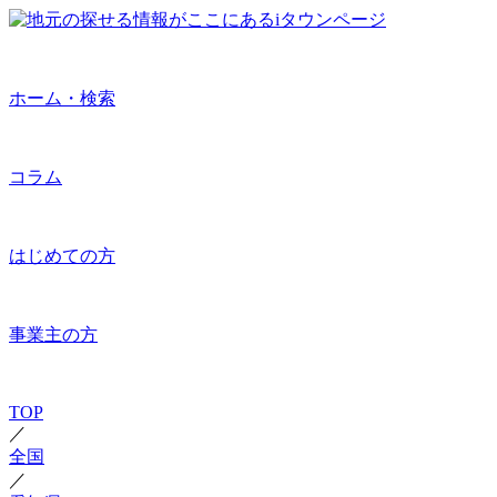
ホーム・検索
コラム
はじめての方
事業主の方
TOP
／
全国
／