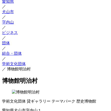
愛知県
／
犬山市
／
字内山
／
ビジネス
／
団体
／
組合・団体
／
学術文化団体
／
博物館明治村
博物館明治村
学術文化団体
貸ギャラリー
テーマパーク
歴史博物館
愛知県犬山市字内山１