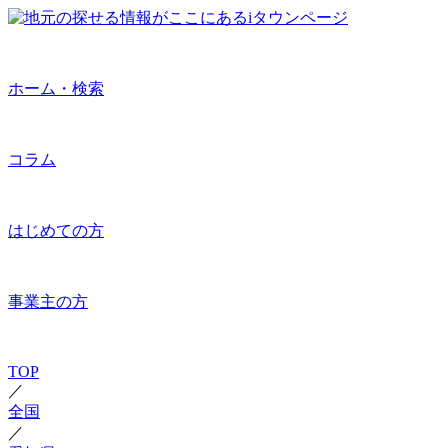
ホーム・検索
コラム
はじめての方
事業主の方
TOP
／
全国
／