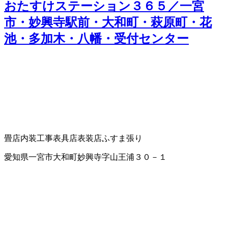
おたすけステーション３６５／一宮
市・妙興寺駅前・大和町・萩原町・花
池・多加木・八幡・受付センター
畳店
内装工事
表具店
表装店
ふすま張り
愛知県一宮市大和町妙興寺字山王浦３０－１