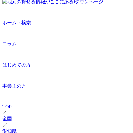
ホーム・検索
コラム
はじめての方
事業主の方
TOP
／
全国
／
愛知県