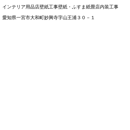
インテリア用品店
壁紙工事
壁紙・ふすま紙
畳店
内装工事
愛知県一宮市大和町妙興寺字山王浦３０－１