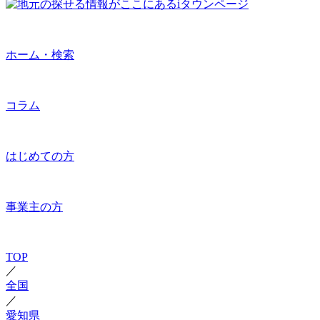
ホーム・検索
コラム
はじめての方
事業主の方
TOP
／
全国
／
愛知県