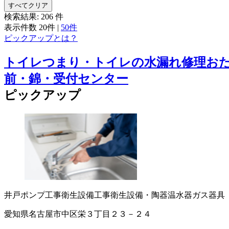
すべてクリア
検索結果:
206
件
表示件数
20件
|
50件
ピックアップとは？
トイレつまり・トイレの水漏れ修理おた
前・錦・受付センター
ピックアップ
井戸ポンプ工事
衛生設備工事
衛生設備・陶器
温水器
ガス器具
愛知県名古屋市中区栄３丁目２３－２４