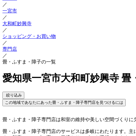
／
一宮市
／
大和町妙興寺
／
ショッピング・お買い物
／
専門店
／
畳・ふすま・障子の一覧
愛知県一宮市大和町妙興寺 畳
絞り込み
この地域であなたにあった畳・ふすま・障子専門店を見つけるには
畳・ふすま・障子専門店は和室の維持や美しい空間づくりに
畳・ふすま・障子専門店のサービスは多岐にわたります。主