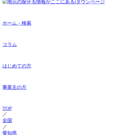
ホーム・検索
コラム
はじめての方
事業主の方
TOP
／
全国
／
愛知県