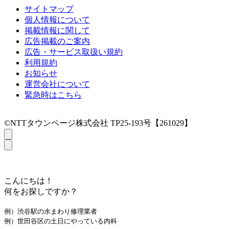
サイトマップ
個人情報について
掲載情報に関して
広告掲載のご案内
広告・サービス取扱い規約
利用規約
お知らせ
運営会社について
緊急時はこちら
©NTTタウンページ株式会社 TP25-193号【261029】
こんにちは！
何をお探しですか？
例）渋谷駅の水まわり修理業者
例）世田谷区の土日にやっている内科