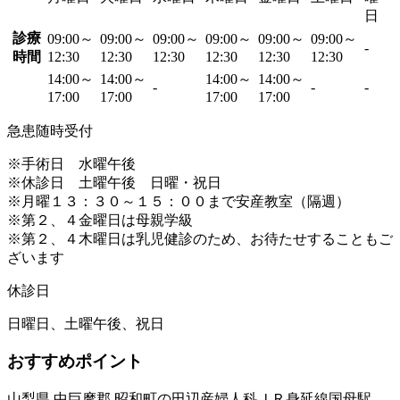
日
診療
09:00～
09:00～
09:00～
09:00～
09:00～
09:00～
-
時間
12:30
12:30
12:30
12:30
12:30
12:30
14:00～
14:00～
14:00～
14:00～
-
-
-
17:00
17:00
17:00
17:00
急患随時受付
※手術日 水曜午後
※休診日 土曜午後 日曜・祝日
※月曜１３：３０～１５：００まで安産教室（隔週）
※第２、４金曜日は母親学級
※第２、４木曜日は乳児健診のため、お待たせすることもご
ざいます
休診日
日曜日、土曜午後、祝日
おすすめポイント
山梨県 中巨摩郡 昭和町の田辺産婦人科ＪＲ身延線国母駅