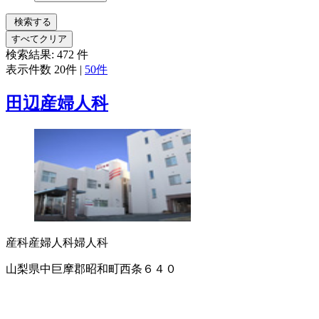
検索する
すべてクリア
検索結果:
472
件
表示件数
20件
|
50件
田辺産婦人科
産科
産婦人科
婦人科
山梨県中巨摩郡昭和町西条６４０