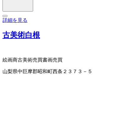
詳細を見る
古美術白根
絵画商
古美術売買
書画売買
山梨県中巨摩郡昭和町西条２３７３－５