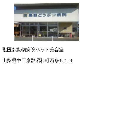
獣医師
動物病院
ペット美容室
山梨県中巨摩郡昭和町西条６１９