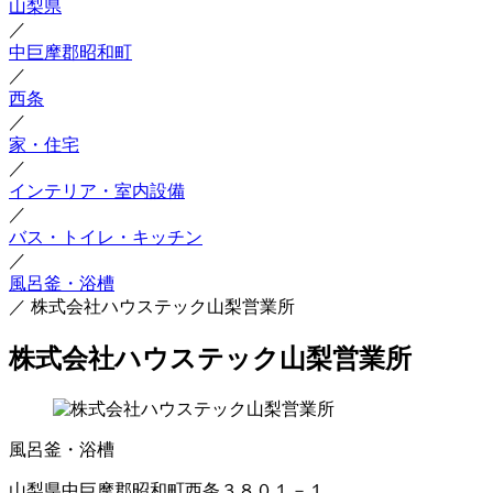
山梨県
／
中巨摩郡昭和町
／
西条
／
家・住宅
／
インテリア・室内設備
／
バス・トイレ・キッチン
／
風呂釜・浴槽
／
株式会社ハウステック山梨営業所
株式会社ハウステック山梨営業所
風呂釜・浴槽
山梨県中巨摩郡昭和町西条３８０１－１