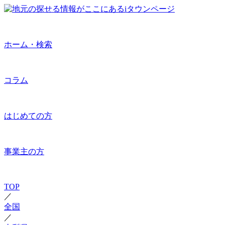
ホーム・検索
コラム
はじめての方
事業主の方
TOP
／
全国
／