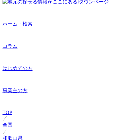
ホーム・検索
コラム
はじめての方
事業主の方
TOP
／
全国
／
和歌山県