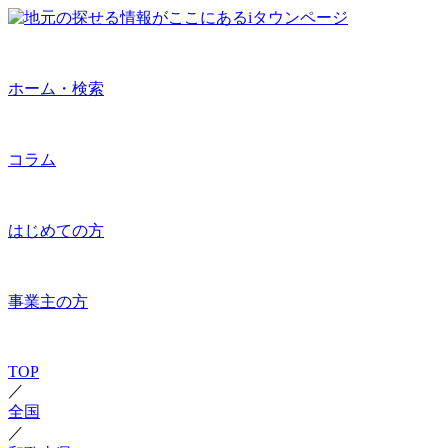
ホーム・検索
コラム
はじめての方
事業主の方
TOP
／
全国
／