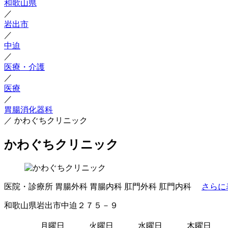
和歌山県
／
岩出市
／
中迫
／
医療・介護
／
医療
／
胃腸消化器科
／
かわぐちクリニック
かわぐちクリニック
医院・診療所
胃腸外科
胃腸内科
肛門外科
肛門内科
さらに
和歌山県岩出市中迫２７５－９
月曜日
火曜日
水曜日
木曜日