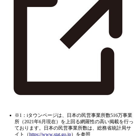
※1：iタウンページは、日本の民営事業所数516万事業
所（2021年6月現在）を上回る網羅性の高い掲載を行っ
ております。日本の民営事業所数は、総務省統計局サ
イト（
https://www.stat.go.jp
）を参照