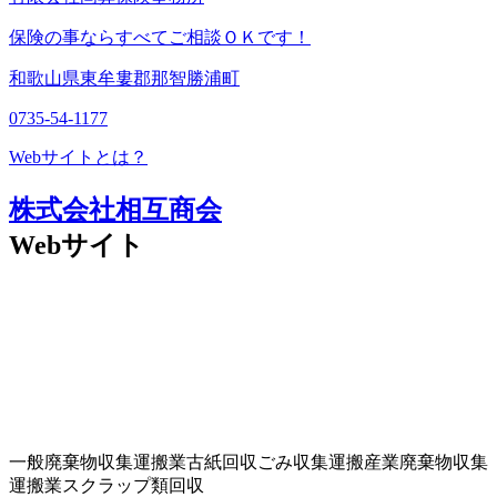
保険の事ならすべてご相談ＯＫです！
和歌山県東牟婁郡那智勝浦町
0735-54-1177
Webサイトとは？
株式会社相互商会
Webサイト
一般廃棄物収集運搬業
古紙回収
ごみ収集運搬
産業廃棄物収集
運搬業
スクラップ類回収