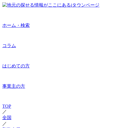
ホーム・検索
コラム
はじめての方
事業主の方
TOP
／
全国
／