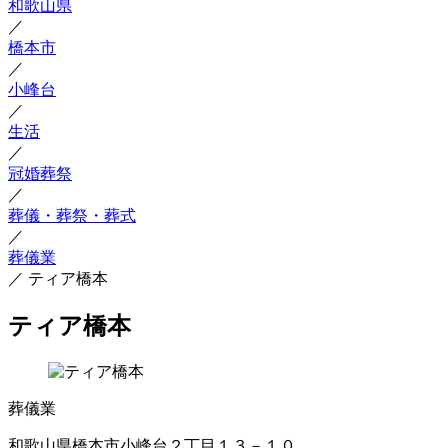
和歌山県
／
橋本市
／
小峰台
／
生活
／
冠婚葬祭
／
葬儀・葬祭・葬式
／
葬儀業
／
ティア橋本
ティア橋本
葬儀業
和歌山県橋本市小峰台２丁目１３－１０