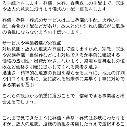
る手続きをします。葬儀、火葬、香典返しの手配まで、宗派
や故人の意志に沿うよう儀式の手配・運営をします。
葬儀・葬祭・葬式のサービスは主に葬儀の手配、火葬の手
配、会食の手配などがあり、故人とのお別れの儀式がご遺族
の負担にならないようお手伝いします。
サービスや事業者選びの観点
対応範囲：故人の遺志を尊重して送り出すため、宗教、宗派
や家族葬儀、自然葬などにも対応できるか事前に確認する
価格の透明性：出費がかさまないよう、祭壇や香典返しの値
段など価格を明確に提示してくれる業者を選ぶ
迅速さ：精神的な遺族の負担を減らせるように、地元の評判
や口コミを参考に、急に訪れる出来事に素早く丁寧に対応で
きる業者を選ぶ
これらの観点から慎重に選ぶことで、信頼できる事業者と出
会えるでしょう。
これまで見てきたように葬儀・葬祭・葬式は多岐にわたりま
すが、故人の遺志、遺族の負担を考慮したうえで選択するこ