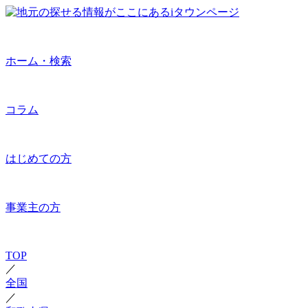
ホーム・検索
コラム
はじめての方
事業主の方
TOP
／
全国
／