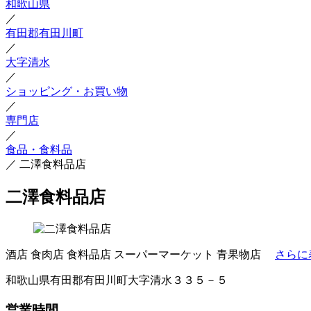
和歌山県
／
有田郡有田川町
／
大字清水
／
ショッピング・お買い物
／
専門店
／
食品・食料品
／
二澤食料品店
二澤食料品店
酒店
食肉店
食料品店
スーパーマーケット
青果物店
さらに
和歌山県有田郡有田川町大字清水３３５－５
営業時間