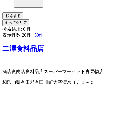
検索する
すべてクリア
検索結果:
6
件
表示件数
20件
|
50件
二澤食料品店
酒店
食肉店
食料品店
スーパーマーケット
青果物店
和歌山県有田郡有田川町大字清水３３５－５