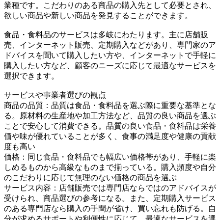
業種です。こだわりのある商品の購入先として必要とされ、
欲しい商品や新しい商品を発見することができます。
食品・食料品のサービスは多岐にわたります。主に店舗販
売、インターネット販売、定期購入などがあり、専門家のア
ドバイスを聞いて購入したい方や、インターネットで手軽に
購入したい方など、顧客のニーズに応じて最適なサービスを
選択できます。
サービスや事業者選びの観点
商品の品質：品質は食品・食料品を選ぶ際に重要な基準とな
る。原材料の生産地や加工方法など、品質の良い商品を選ぶ
ことで安心して消費できる。品質の良い食品・食料品は栄養
価や味が優れていることが多く、食事の満足度や健康の貢献
度も高い
価格：同じ食品・食料品でも幅広い価格帯があり、手軽に楽
しめるものから高級なものまで揃っている。購入頻度や自分
のこだわりに応じて無理のない価格の商品を選ぶ
サービス内容：店舗販売では専門店ならではのアドバイスが
受けられ、商品選びの参考になる。また、定期購入サービス
のある専門店なら購入の手間が省け、買い忘れも防げる。自
分が求めるサポートや利便性に応じて、最適なサービスを選