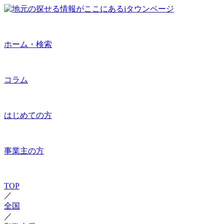
ホーム・検索
コラム
はじめての方
事業主の方
TOP
／
全国
／