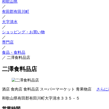
和歌山県
／
有田郡有田川町
／
大字清水
／
ショッピング・お買い物
／
専門店
／
食品・食料品
／
二澤食料品店
二澤食料品店
酒店
食肉店
食料品店
スーパーマーケット
青果物店
さらに
和歌山県有田郡有田川町大字清水３３５－５
営業時間