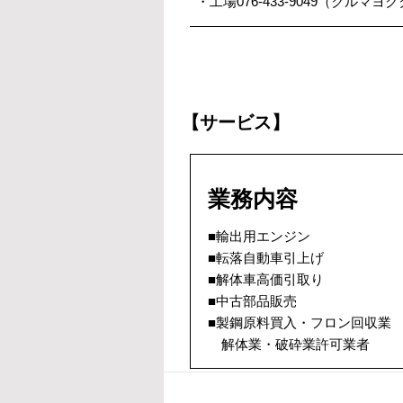
・工場076-433-9049（クルマヨ
【サービス】
業務内容
■輸出用エンジン
■転落自動車引上げ
■解体車高価引取り
■中古部品販売
■製鋼原料買入・フロン回収業
解体業・破砕業許可業者