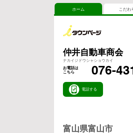
ホーム
こだわ
仲井自動車商会
ナカイジドウシャショウカイ
076-43
お電話は
こちら
電話する
富山県富山市