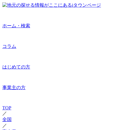
ホーム・検索
コラム
はじめての方
事業主の方
TOP
／
全国
／