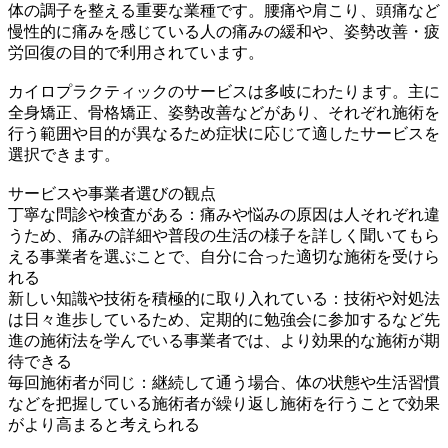
体の調子を整える重要な業種です。腰痛や肩こり、頭痛など
慢性的に痛みを感じている人の痛みの緩和や、姿勢改善・疲
労回復の目的で利用されています。
カイロプラクティックのサービスは多岐にわたります。主に
全身矯正、骨格矯正、姿勢改善などがあり、それぞれ施術を
行う範囲や目的が異なるため症状に応じて適したサービスを
選択できます。
サービスや事業者選びの観点
丁寧な問診や検査がある：痛みや悩みの原因は人それぞれ違
うため、痛みの詳細や普段の生活の様子を詳しく聞いてもら
える事業者を選ぶことで、自分に合った適切な施術を受けら
れる
新しい知識や技術を積極的に取り入れている：技術や対処法
は日々進歩しているため、定期的に勉強会に参加するなど先
進の施術法を学んでいる事業者では、より効果的な施術が期
待できる
毎回施術者が同じ：継続して通う場合、体の状態や生活習慣
などを把握している施術者が繰り返し施術を行うことで効果
がより高まると考えられる