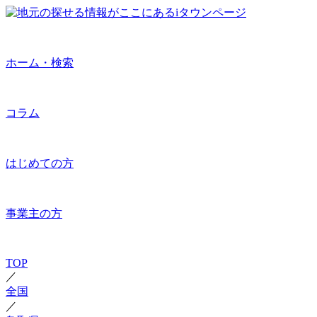
ホーム・検索
コラム
はじめての方
事業主の方
TOP
／
全国
／