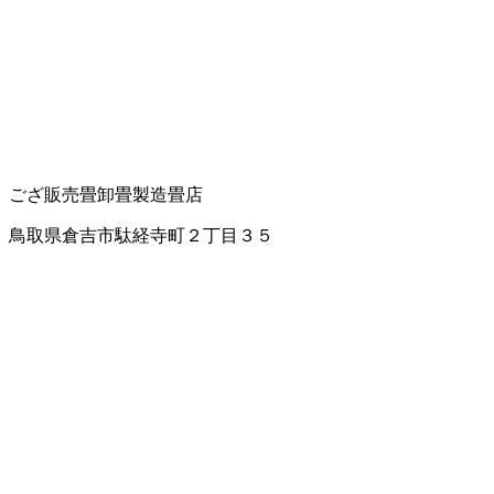
ござ販売
畳卸
畳製造
畳店
鳥取県倉吉市駄経寺町２丁目３５