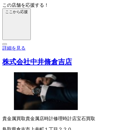
この店舗を応援する！
ここから応援
詳細を見る
株式会社中井脩倉吉店
貴金属買取
貴金属店
時計修理
時計店
宝石買取
鳥取県倉吉市上井町１丁目２２０