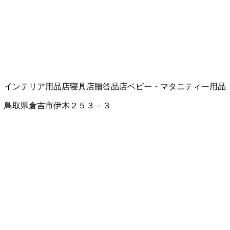
インテリア用品店
寝具店
贈答品店
ベビー・マタニティー用品
鳥取県倉吉市伊木２５３－３