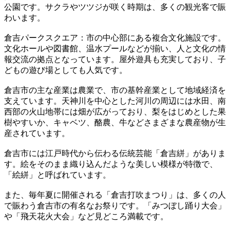
公園です。サクラやツツジが咲く時期は、多くの観光客で賑
わいます。
倉吉パークスクエア：市の中心部にある複合文化施設です。
文化ホールや図書館、温水プールなどが揃い、人と文化の情
報交流の拠点となっています。屋外遊具も充実しており、子
どもの遊び場としても人気です。
倉吉市の主な産業は農業で、市の基幹産業として地域経済を
支えています。天神川を中心とした河川の周辺には水田、南
西部の火山地帯には畑が広がっており、梨をはじめとした果
樹やすいか、キャベツ、酪農、牛などさまざまな農産物が生
産されています。
倉吉市には江戸時代から伝わる伝統芸能「倉吉絣」がありま
す。絵をそのまま織り込んだような美しい模様が特徴で、
「絵絣」と呼ばれています。
また、毎年夏に開催される「倉吉打吹まつり」は、多くの人
で賑わう倉吉市の有名なお祭りです。「みつぼし踊り大会」
や「飛天花火大会」など見どころ満載です。