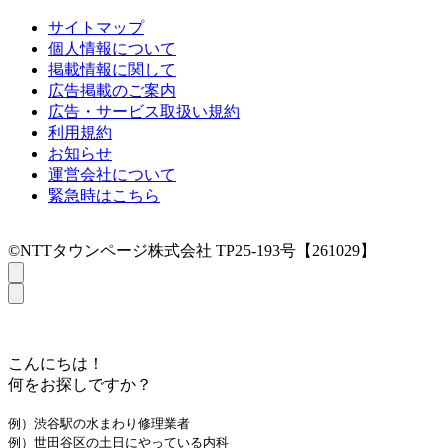
サイトマップ
個人情報について
掲載情報に関して
広告掲載のご案内
広告・サービス取扱い規約
利用規約
お知らせ
運営会社について
緊急時はこちら
©NTTタウンページ株式会社 TP25-193号【261029】
こんにちは！
何をお探しですか？
例）渋谷駅の水まわり修理業者
例）世田谷区の土日にやっている内科