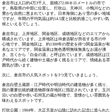
倉吉市は人口約4万3千人、面積272.06キロメートルの市で
す。鳥取県の中部に位置し、打吹山、天神川、小鴨川などの
豊かな自然に恵まれています。日本海側にあり雪の多い地域
ですが、年間の平均気温は約14.5度と比較的過ごしやすい気
候といえるでしょう。
倉吉市は、上井地区、関金地区、成徳地区などのエリアから
構成されています。上井地区はJR倉吉駅が所在する市の中
心地です。関金地区は、約1300年の歴史を持つ関金温泉が有
名なエリアです。関金温泉は無色透明無味無臭なお湯が沸
き、古くから「白金の湯」と呼ばれています。成徳地区は江
戸時代から続く建物や土蔵が多く残るエリアで、情緒ある雰
囲気が漂います。
次に、倉吉市の人気スポットを3つ見ていきましょう。
倉吉白壁土蔵群：江戸時代や明治時代の建造物が多く残り、
国の重要伝統的建造物群保存地区に指定されています。玉川
沿いの白壁や赤い石州瓦の蔵が特徴で、昔懐かしい雰囲気を
味わえるスポットです。
打吹公園：1904年、大正天皇が山陰に訪れた記念に造られた