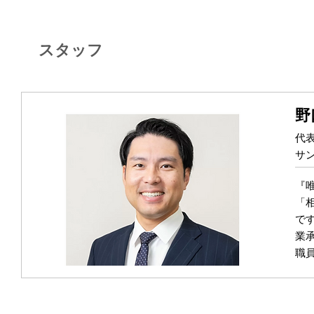
スタッフ
野
代
サ
『
「
で
業
職