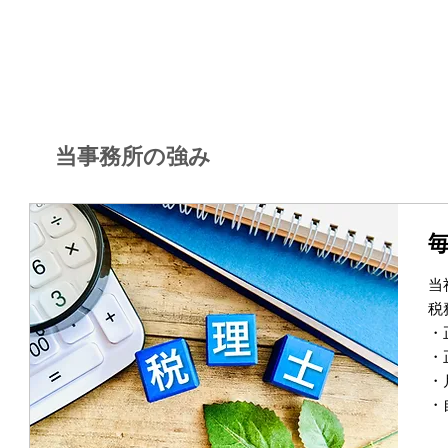
当事務所の強み
当
税
・
・
・
・