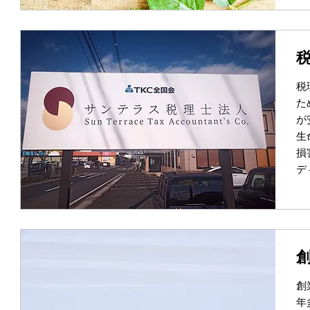
税
た
が
生
損
デ
創
年