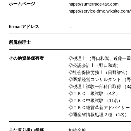
ホームページ
https://sunterrace-tax.com
https://service-dmc.wixsite.com
E-mailアドレス
－
所属税理士
－
その他資格保有者
◎税理士 （野口和嵩、近藤一
◎公認会計士（野口和嵩）
◎社会保険労務士（日野智宏）
◎医業経営コンサルタント （
◎税理士試験一部科目取得 （3
◎ＴＫＣ上級試験 （4名）
◎ＴＫＣ中級試験 （11名）
◎ＴＫＣ経営革新アドバイザー（
◎通産省情報処理２種 （1名）
主な取り扱い業務
相続全般