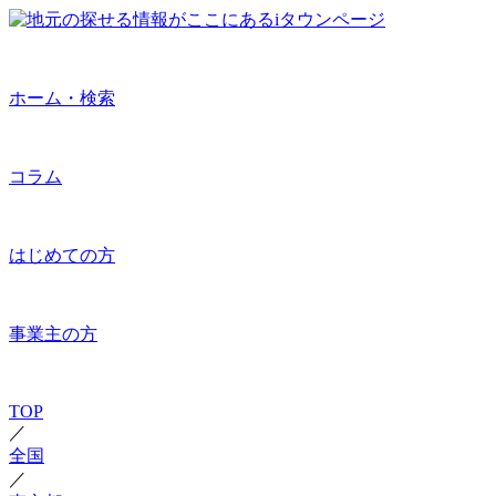
ホーム・検索
コラム
はじめての方
事業主の方
TOP
／
全国
／