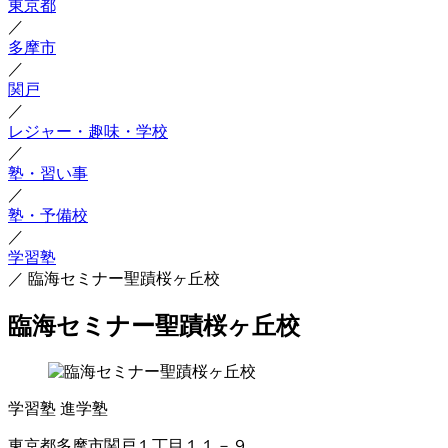
東京都
／
多摩市
／
関戸
／
レジャー・趣味・学校
／
塾・習い事
／
塾・予備校
／
学習塾
／
臨海セミナー聖蹟桜ヶ丘校
臨海セミナー聖蹟桜ヶ丘校
学習塾
進学塾
東京都多摩市関戸１丁目１１－９