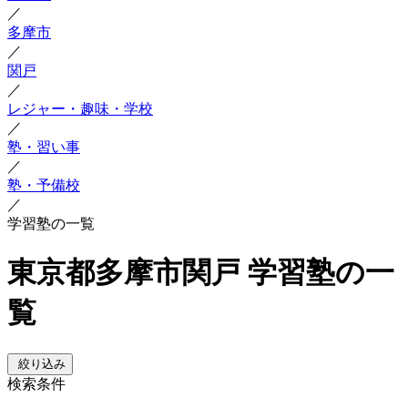
／
多摩市
／
関戸
／
レジャー・趣味・学校
／
塾・習い事
／
塾・予備校
／
学習塾の一覧
東京都多摩市関戸 学習塾の一
覧
絞り込み
検索条件