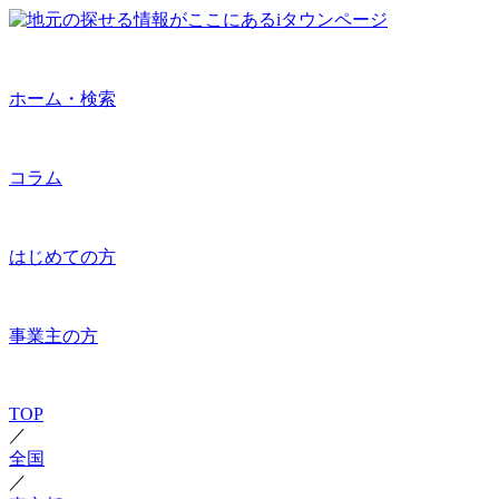
ホーム・検索
コラム
はじめての方
事業主の方
TOP
／
全国
／