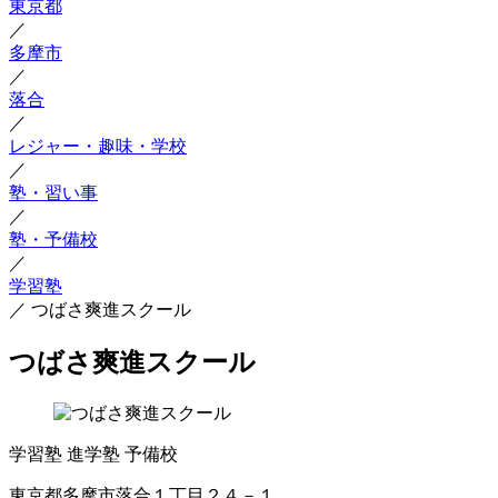
東京都
／
多摩市
／
落合
／
レジャー・趣味・学校
／
塾・習い事
／
塾・予備校
／
学習塾
／
つばさ爽進スクール
つばさ爽進スクール
学習塾
進学塾
予備校
東京都多摩市落合１丁目２４－１