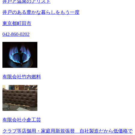
井戸と温泉のアリスト
井戸のある豊かな暮らしをもう一度
東京都町田市
042-860-0202
有限会社竹内燃料
有限会社小倉工芸
クラブ等店舗用・家庭用新規張替 自社製造だから低価格で