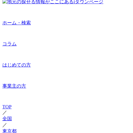
ホーム・検索
コラム
はじめての方
事業主の方
TOP
／
全国
／
東京都