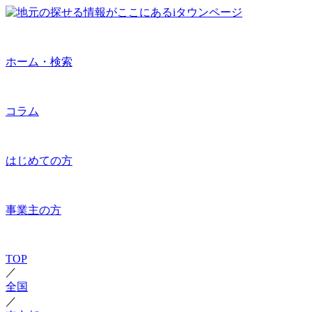
ホーム・検索
コラム
はじめての方
事業主の方
TOP
／
全国
／