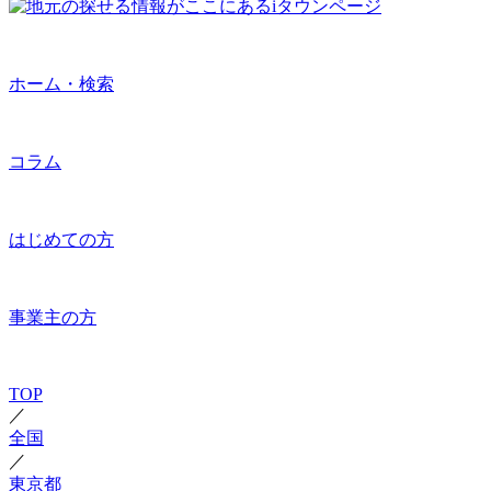
ホーム・検索
コラム
はじめての方
事業主の方
TOP
／
全国
／
東京都