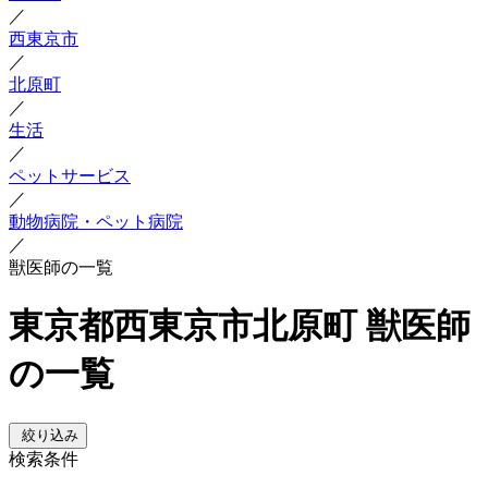
／
西東京市
／
北原町
／
生活
／
ペットサービス
／
動物病院・ペット病院
／
獣医師の一覧
東京都西東京市北原町 獣医師
の一覧
絞り込み
検索条件