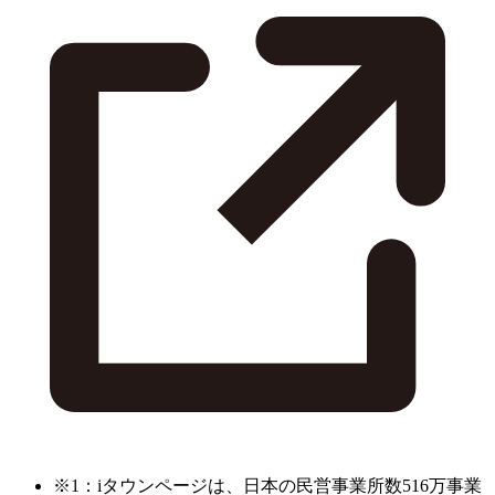
※1：iタウンページは、日本の民営事業所数516万事業