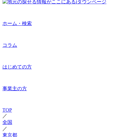
ホーム・検索
コラム
はじめての方
事業主の方
TOP
／
全国
／
東京都