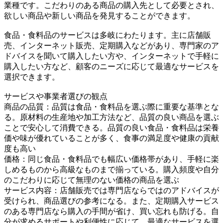
業種です。こだわりのある商品の購入先として必要とされ、
欲しい商品や新しい商品を発見することができます。
食品・食料品のサービスは多岐にわたります。主に店舗販
売、インターネット販売、定期購入などがあり、専門家のア
ドバイスを聞いて購入したい方や、インターネットで手軽に
購入したい方など、顧客のニーズに応じて最適なサービスを
選択できます。
サービスや事業者選びの観点
商品の品質：品質は食品・食料品を選ぶ際に重要な基準とな
る。原材料の生産地や加工方法など、品質の良い商品を選ぶ
ことで安心して消費できる。品質の良い食品・食料品は栄養
価や味が優れていることが多く、食事の満足度や健康の貢献
度も高い
価格：同じ食品・食料品でも幅広い価格帯があり、手軽に楽
しめるものから高級なものまで揃っている。購入頻度や自分
のこだわりに応じて無理のない価格の商品を選ぶ
サービス内容：店舗販売では専門店ならではのアドバイスが
受けられ、商品選びの参考になる。また、定期購入サービス
のある専門店なら購入の手間が省け、買い忘れも防げる。自
分が求めるサポートや利便性に応じて、最適なサービスを選