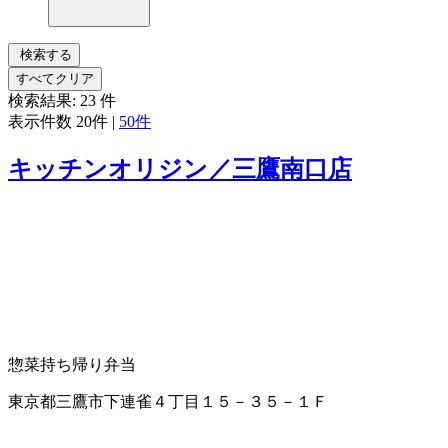
検索する
すべてクリア
検索結果:
23
件
表示件数
20件
|
50件
キッチンオリジン／三鷹南口店
惣菜
持ち帰り弁当
東京都三鷹市下連雀４丁目１５－３５－１Ｆ