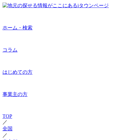
ホーム・検索
コラム
はじめての方
事業主の方
TOP
／
全国
／