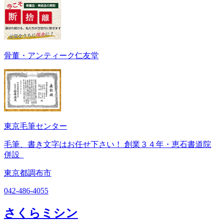
骨董・アンティーク仁友堂
東京毛筆センター
毛筆、書き文字はお任せ下さい！ 創業３４年・恵石書道院
併設
東京都調布市
042-486-4055
さくらミシン