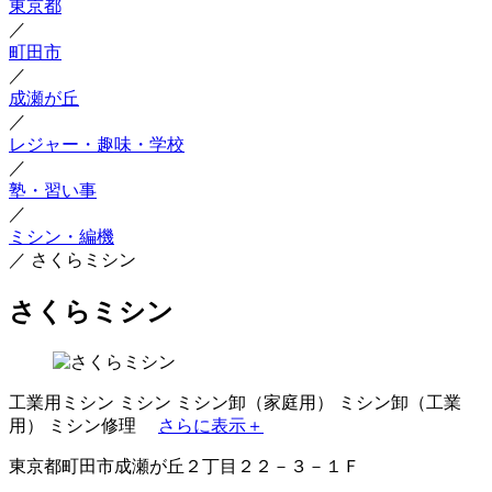
東京都
／
町田市
／
成瀬が丘
／
レジャー・趣味・学校
／
塾・習い事
／
ミシン・編機
／
さくらミシン
さくらミシン
工業用ミシン
ミシン
ミシン卸（家庭用）
ミシン卸（工業
用）
ミシン修理
さらに表示＋
東京都町田市成瀬が丘２丁目２２－３－１Ｆ