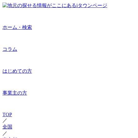
ホーム・検索
コラム
はじめての方
事業主の方
TOP
／
全国
／