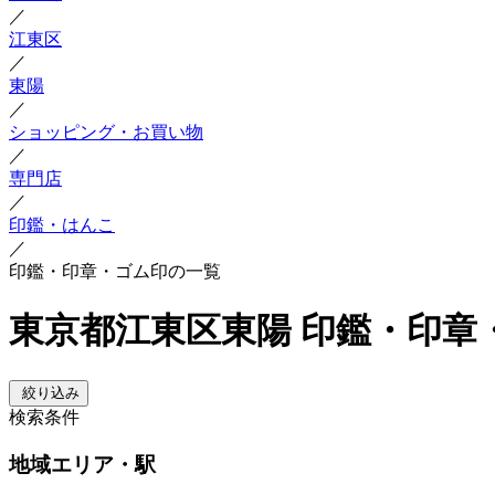
／
江東区
／
東陽
／
ショッピング・お買い物
／
専門店
／
印鑑・はんこ
／
印鑑・印章・ゴム印の一覧
東京都江東区東陽 印鑑・印章
絞り込み
検索条件
地域
エリア・駅