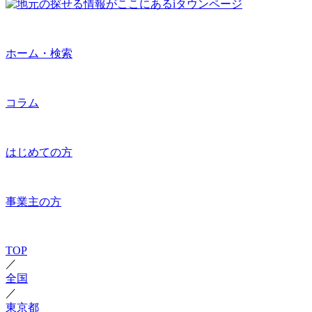
ホーム・検索
コラム
はじめての方
事業主の方
TOP
／
全国
／
東京都