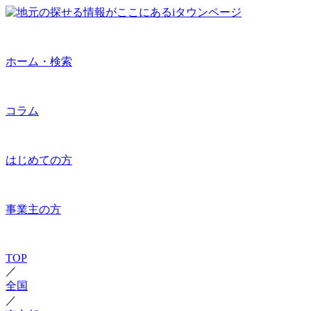
ホーム・検索
コラム
はじめての方
事業主の方
TOP
／
全国
／