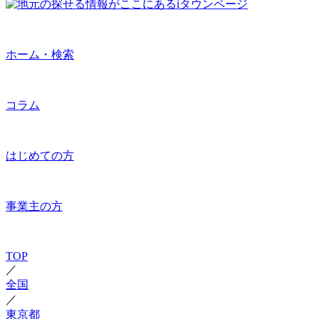
ホーム・検索
コラム
はじめての方
事業主の方
TOP
／
全国
／
東京都