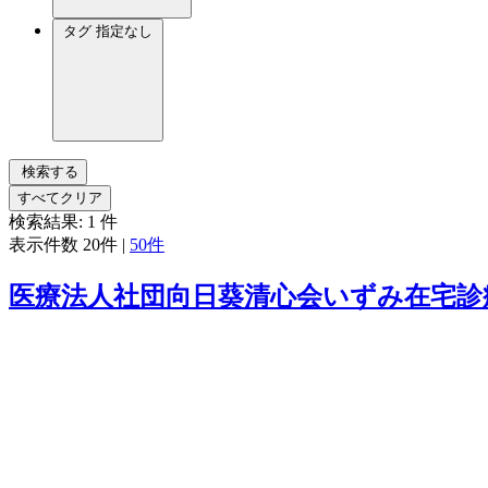
タグ
指定なし
検索する
すべてクリア
検索結果:
1
件
表示件数
20件
|
50件
医療法人社団向日葵清心会いずみ在宅診