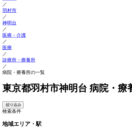
／
羽村市
／
神明台
／
医療・介護
／
医療
／
診療所・療養所
／
病院・療養所の一覧
東京都羽村市神明台 病院・療
絞り込み
検索条件
地域
エリア・駅