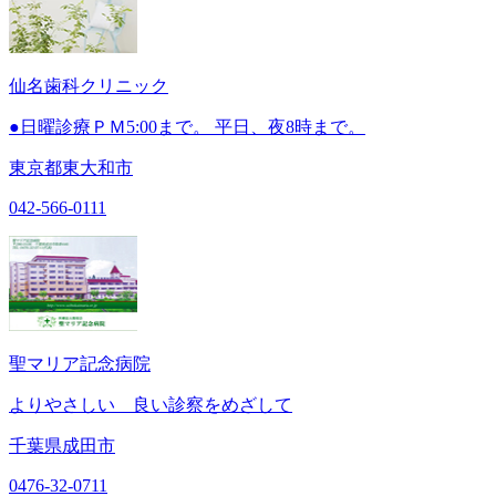
仙名歯科クリニック
●日曜診療ＰＭ5:00まで。 平日、夜8時まで。
東京都東大和市
042-566-0111
聖マリア記念病院
よりやさしい 良い診察をめざして
千葉県成田市
0476-32-0711