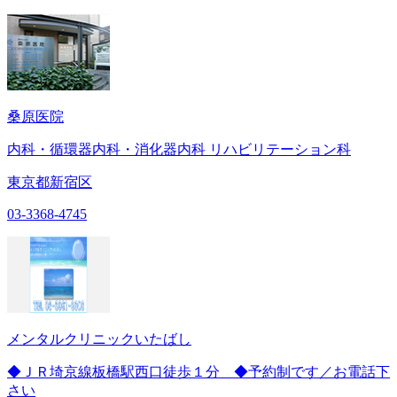
桑原医院
内科・循環器内科・消化器内科 リハビリテーション科
東京都新宿区
03-3368-4745
メンタルクリニックいたばし
◆ＪＲ埼京線板橋駅西口徒歩１分 ◆予約制です／お電話下
さい