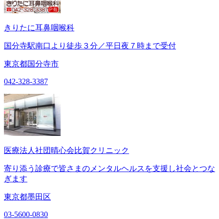
きりたに耳鼻咽喉科
国分寺駅南口より徒歩３分／平日夜７時まで受付
東京都国分寺市
042-328-3387
医療法人社団晴心会比賀クリニック
寄り添う診療で皆さまのメンタルヘルスを支援し社会とつな
ぎます
東京都墨田区
03-5600-0830