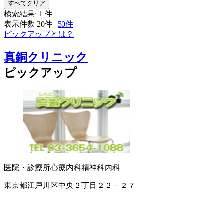
すべてクリア
検索結果:
1
件
表示件数
20件
|
50件
ピックアップとは？
真銅クリニック
ピックアップ
医院・診療所
心療内科
精神科
内科
東京都江戸川区中央２丁目２２－２７