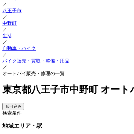
／
八王子市
／
中野町
／
生活
／
自動車・バイク
／
バイク販売・買取・整備・用品
／
オートバイ販売・修理の一覧
東京都八王子市中野町 オート
絞り込み
検索条件
地域
エリア・駅