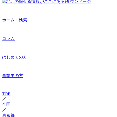
ホーム・検索
コラム
はじめての方
事業主の方
TOP
／
全国
／
東京都