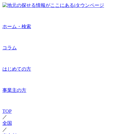
ホーム・検索
コラム
はじめての方
事業主の方
TOP
／
全国
／