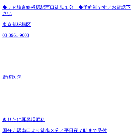
◆ＪＲ埼京線板橋駅西口徒歩１分 ◆予約制です／お電話下
さい
東京都板橋区
03-3961-9603
野崎医院
きりたに耳鼻咽喉科
国分寺駅南口より徒歩３分／平日夜７時まで受付