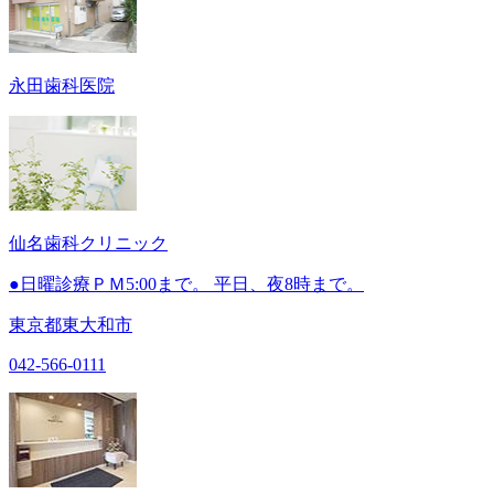
永田歯科医院
仙名歯科クリニック
●日曜診療ＰＭ5:00まで。 平日、夜8時まで。
東京都東大和市
042-566-0111