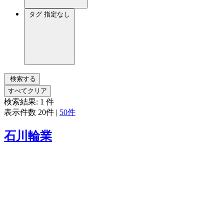
タグ
指定なし
検索する
すべてクリア
検索結果:
1
件
表示件数
20件
|
50件
石川輪業