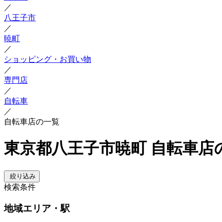
／
八王子市
／
暁町
／
ショッピング・お買い物
／
専門店
／
自転車
／
自転車店の一覧
東京都八王子市暁町 自転車店
絞り込み
検索条件
地域
エリア・駅