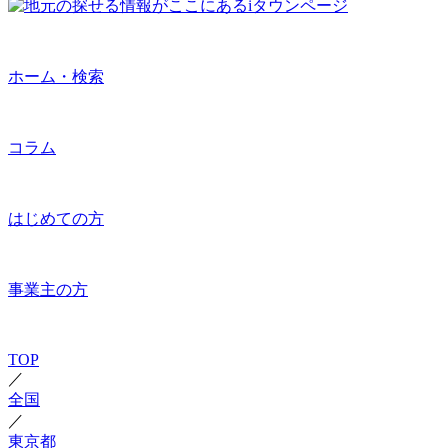
ホーム・検索
コラム
はじめての方
事業主の方
TOP
／
全国
／
東京都