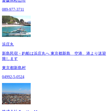
愛媛県松山市
089-977-3711
浜庄丸
新島民宿・釣船は浜庄丸へ 東京都新島 空港、港より送迎
致します
東京都新島村
04992-5-0524