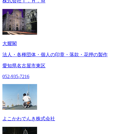
株式会社Ｔ．Ｈ．Ｍ
大耀閣
法人・各種団体・個人の印章・落款・花押の製作
愛知県名古屋市東区
052-935-7216
よこかわでんき株式会社